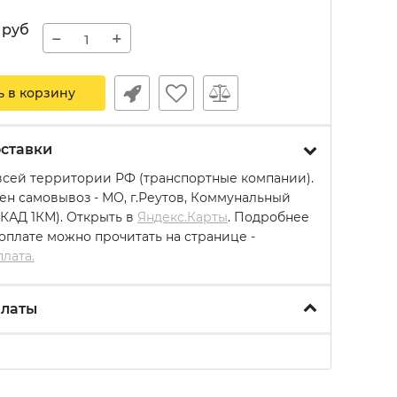
руб
−
+
ь в корзину
ставки
всей территории РФ (транспортные компании).
ен самовывоз - МО, г.Реутов, Коммунальный
МКАД 1КМ). Открыть в
Яндекс.Карты
. Подробнее
 оплате можно прочитать на странице -
плата.
платы