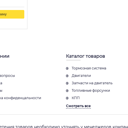
зину
ании
Каталог товаров
Тормозная система
вопросы
Двигатели
ка
Запчасти на двигатель
ты
Топливные форсунки
ка конфиденцальности
КПП
Смотреть все
етения товаров необходимо уточнять у менеджеров компани