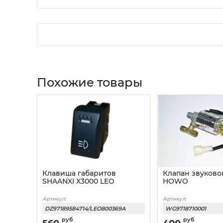
Похожие товары
Клавиша габаритов
Клапан звуково
SHAANXI X3000 LEO
HOWO
Артикул:
Артикул:
DZ97189584714/LEO800369A
WG9718710001
руб
руб