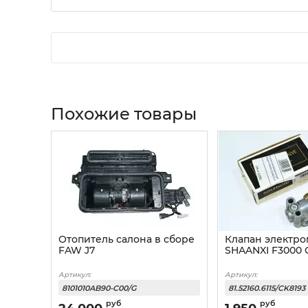
Похожие товары
Отопитель салона в сборе
Клапан электр
FAW J7
SHAANXI F3000
Артикул:
Артикул:
8101010AB90-C00/G
81.52160.6115/CK8193
руб
руб