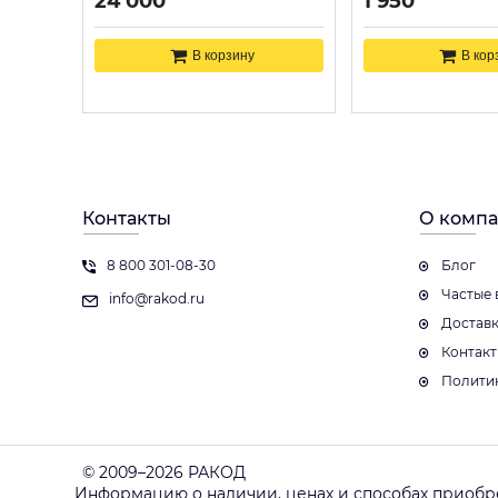
24 000
1 950
В корзину
В кор
Контакты
О комп
8 800 301-08-30
Блог
Частые 
info@rakod.ru
Достав
Контак
Полити
© 2009–2026 РАКОД
Информацию о наличии, ценах и способах приобр