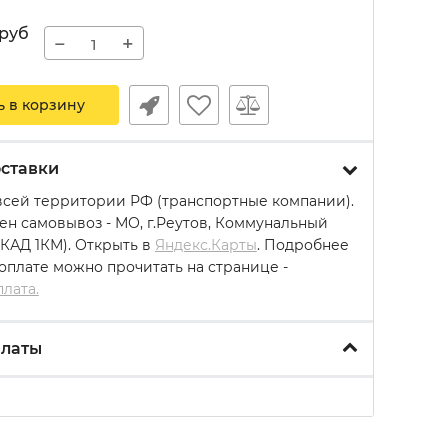
руб
−
+
ь в корзину
ставки
всей территории РФ (транспортные компании).
ен самовывоз - МО, г.Реутов, Коммунальный
МКАД 1КМ). Открыть в
Яндекс.Карты
. Подробнее
 оплате можно прочитать на странице -
плата.
платы