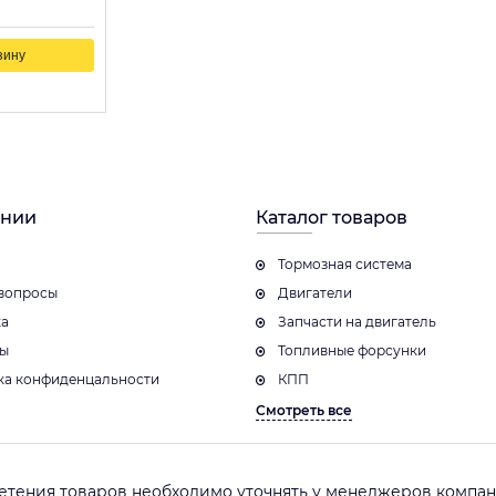
зину
ании
Каталог товаров
Тормозная система
вопросы
Двигатели
ка
Запчасти на двигатель
ты
Топливные форсунки
ка конфиденцальности
КПП
Смотреть все
етения товаров необходимо уточнять у менеджеров компани