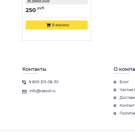
81.25902.0415
руб
250
В корзину
Контакты
О комп
8 800 301-08-30
Блог
Частые 
info@rakod.ru
Достав
Контак
Полити