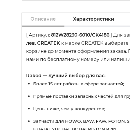
Описание
Характеристики
[ Артикул:
812W28230-6010/CK4186
] Для з
лев. CREATEK
к марке CREATEK выберете 
корзине до момента оформления заказа. П
нами по бесплатному номеру или напишит
Rakod — лучший выбор для вас:
Более 15 лет работы в сфере запчастей;
Прямые поставки запасных частей для гр
Цены ниже, чем у конкурентов;
Запчасти для HOWO, BAW, FAW, FOTON, S
HUATAI, YUCHAI, BOHAI PISTON и др.