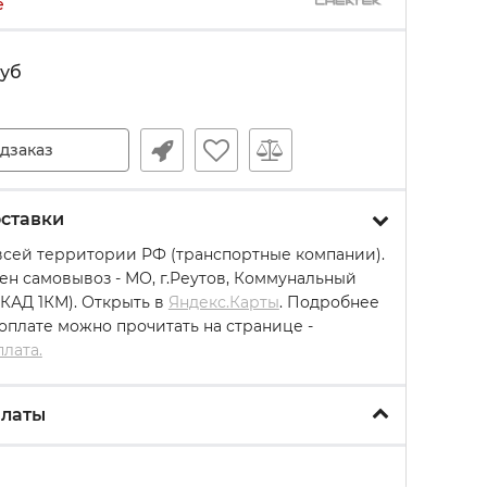
е
уб
дзаказ
ставки
всей территории РФ (транспортные компании).
ен самовывоз - МО, г.Реутов, Коммунальный
МКАД 1КМ). Открыть в
Яндекс.Карты
. Подробнее
 оплате можно прочитать на странице -
плата.
платы