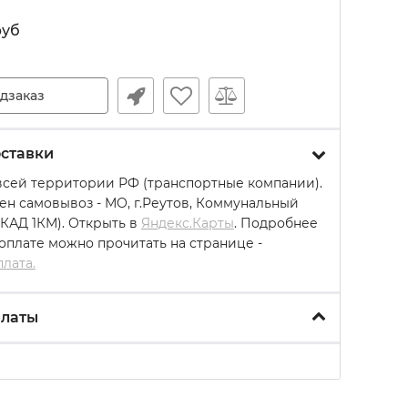
руб
дзаказ
ставки
всей территории РФ (транспортные компании).
ен самовывоз - МО, г.Реутов, Коммунальный
МКАД 1КМ). Открыть в
Яндекс.Карты
. Подробнее
 оплате можно прочитать на странице -
плата.
платы