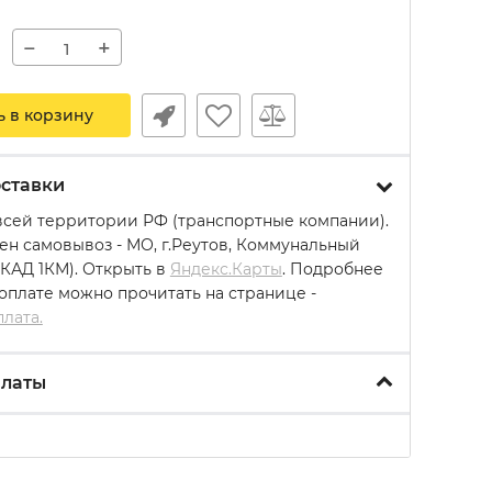
−
+
ь в корзину
ставки
всей территории РФ (транспортные компании).
ен самовывоз - МО, г.Реутов, Коммунальный
МКАД 1КМ). Открыть в
Яндекс.Карты
. Подробнее
 оплате можно прочитать на странице -
плата.
платы