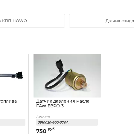
да КПП HOWO
Датчик спид
топлива
Датчик давления масла
FAW ЕВРО-3
Артикул:
3810020-600-070А
руб
750