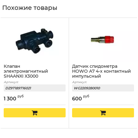
Похожие товары
Клапан
Датчик спидометра
электромагнитный
HOWO А7 4-х контактный
SHAANXI X3000
импульсный
Артикул:
Артикул:
DZ97189716021
WG2209280010
руб
руб
1 300
600