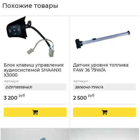
Похожие товары
Блок клавиш управления
Датчик уровня топлива
аудиосистемой SHAANXI
FAW J6 79W/A
X3000
Артикул:
Артикул:
DZ97189584631
3806040-79W/A
руб
руб
3 200
2 500