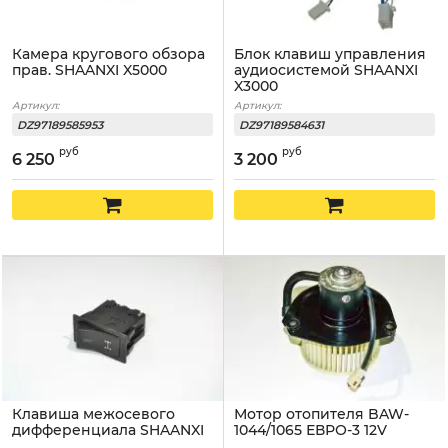
Камера кругового обзора
Блок клавиш управления
прав. SHAANXI X5000
аудиосистемой SHAANXI
X3000
Артикул:
Артикул:
DZ97189585953
DZ97189584631
руб
руб
6 250
3 200
Клавиша межосевого
Мотор отопителя BAW-
дифференциала SHAANXI
1044/1065 ЕВРО-3 12V