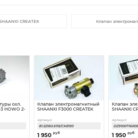
 SHAANXI CREATEK
Клапан электрома
туры охл.
Клапан электромагнитный
Клапан эл
-3 HOWO 2-
SHAANXI F3000 CREATEK
SHAANXI C
Артикул:
Артикул:
81.52160.6115/CK8193
DZ9100716009
руб
руб
1 950
1 950