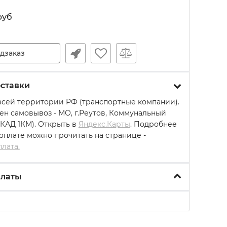
руб
дзаказ
ставки
всей территории РФ (транспортные компании).
ен самовывоз - МО, г.Реутов, Коммунальный
МКАД 1КМ). Открыть в
Яндекс.Карты
. Подробнее
 оплате можно прочитать на странице -
плата.
платы