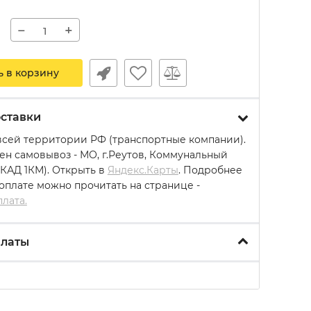
−
+
ь в корзину
ставки
всей территории РФ (транспортные компании).
ен самовывоз - МО, г.Реутов, Коммунальный
МКАД 1КМ). Открыть в
Яндекс.Карты
. Подробнее
 оплате можно прочитать на странице -
плата.
платы