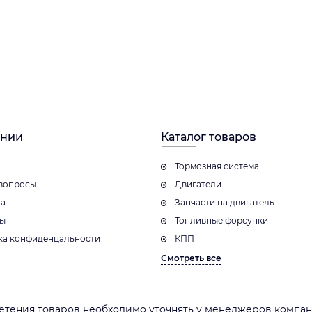
ании
Каталог товаров
Тормозная система
вопросы
Двигатели
ка
Запчасти на двигатель
ты
Топливные форсунки
ка конфиденцальности
КПП
Смотреть все
етения товаров необходимо уточнять у менеджеров компани