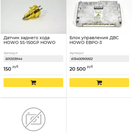
Датчик заднего хода
Блок управления ДВС
HOWO 5S-150GP HOWO
HOWO ЕВРО-3
Артикул:
Артикул:
501203944
61540090002
руб
руб
150
20 500