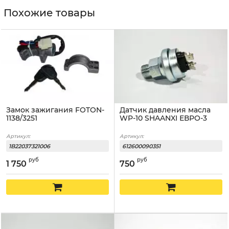
Похожие товары
Замок зажигания FOTON-
Датчик давления масла
1138/3251
WP-10 SHAANXI ЕВРО-3
Артикул:
Артикул:
1B22037321006
612600090351
руб
руб
1 750
750