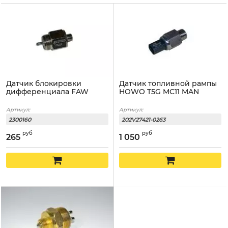
Датчик блокировки
Датчик топливной рампы
дифференциала FAW
HOWO T5G MC11 MAN
Артикул:
Артикул:
2300160
202V27421-0263
руб
руб
265
1 050