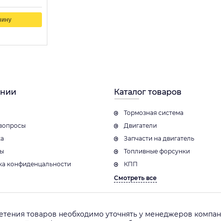
зину
ании
Каталог товаров
Тормозная система
вопросы
Двигатели
ка
Запчасти на двигатель
ты
Топливные форсунки
ка конфиденцальности
КПП
Смотреть все
етения товаров необходимо уточнять у менеджеров компани