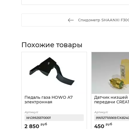
Спидометр SHAANXI F30
Похожие товары
Педаль газа HOWO А7
Датчик низшей
электронная
передачи CREA
Артикул:
Артикул:
WG9925570001
99012710069/CK824
руб
руб
2 850
450