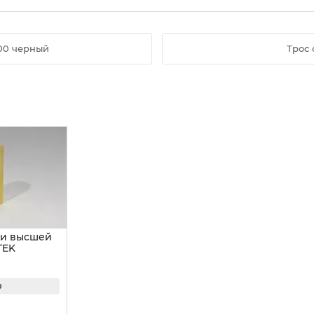
00 черный
Трос
 и высшей
TEK
0