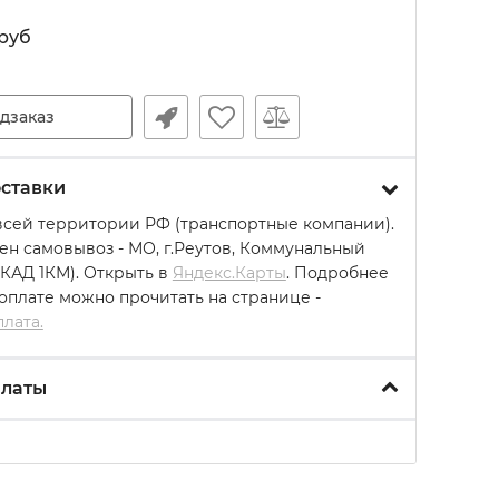
руб
дзаказ
ставки
всей территории РФ (транспортные компании).
ен самовывоз - МО, г.Реутов, Коммунальный
МКАД 1КМ). Открыть в
Яндекс.Карты
. Подробнее
 оплате можно прочитать на странице -
плата.
платы