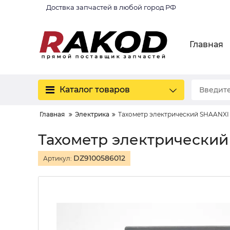
Доствка запчастей в любой город РФ
Главная
Каталог товаров
Главная
Электрика
Тахометр электрический SHAANXI
Тахометр электрически
DZ9100586012
Артикул: