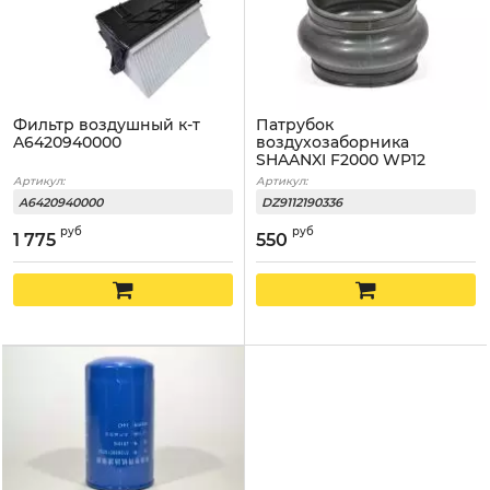
Фильтр воздушный к-т
Патрубок
A6420940000
воздухозаборника
SHAANXI F2000 WP12
Артикул:
Артикул:
A6420940000
DZ9112190336
руб
руб
1 775
550