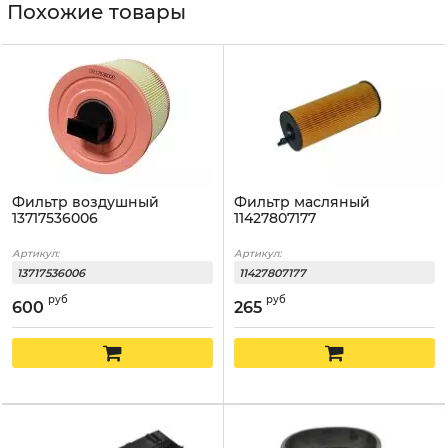
Похожие товары
Фильтр воздушный
Фильтр масляный
13717536006
11427807177
Артикул:
Артикул:
13717536006
11427807177
руб
руб
600
265