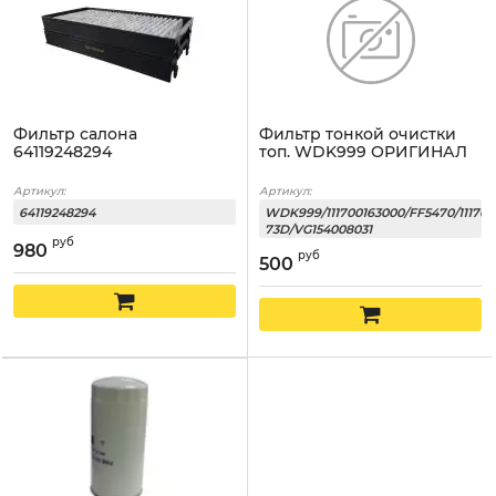
Фильтр салона
Фильтр тонкой очистки
64119248294
топ. WDK999 ОРИГИНАЛ
Артикул:
Артикул:
64119248294
WDK999/111700163000/FF5470/111705
73D/VG154008031
руб
980
руб
500