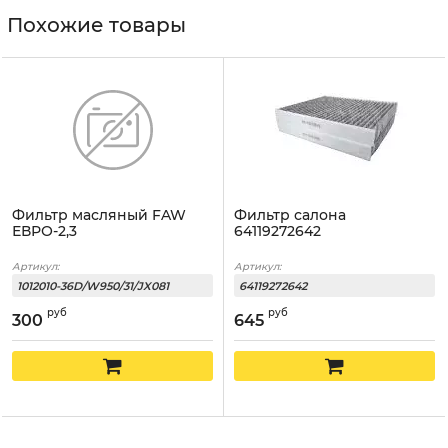
Похожие товары
Фильтр масляный FAW
Фильтр салона
ЕВРО-2,3
64119272642
Артикул:
Артикул:
1012010-36D/W950/31/JX081
64119272642
руб
руб
300
645