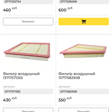
13717532754
13717536006
руб
руб
460
600
Предзаказ
Фильтр воздушный
Фильтр воздушный
13717571355
13717582908
Артикул:
Артикул:
13717571355
13717582908
руб
руб
430
550
Предзаказ
Предзаказ