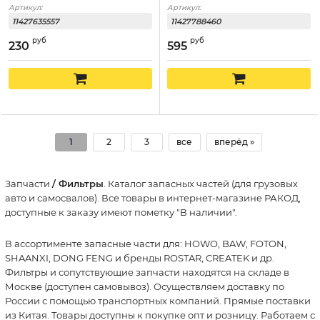
Артикул:
Артикул:
11427635557
11427788460
руб
руб
230
595
1
2
3
все
вперёд »
Запчасти
/ Фильтры
. Каталог запасных частей (для грузовых
авто и самосвалов). Все товары в интернет-магазине РАКОД,
доступные к заказу имеют пометку "В наличии".
В ассортименте запасные части для: HOWO, BAW, FOTON,
SHAANXI, DONG FENG и бренды ROSTAR, CREATEK и др.
Фильтры и сопутствующие запчасти находятся на складе в
Москве (доступен самовывоз). Осуществляем доставку по
России с помощью транспортных компаний. Прямые поставки
из Китая. Товары доступны к покупке опт и розницу. Работаем с