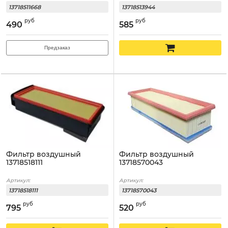
13718511668
13718513944
руб
руб
490
585
Предзаказ
Фильтр воздушный
Фильтр воздушный
13718518111
13718570043
Артикул:
Артикул:
13718518111
13718570043
руб
руб
795
520