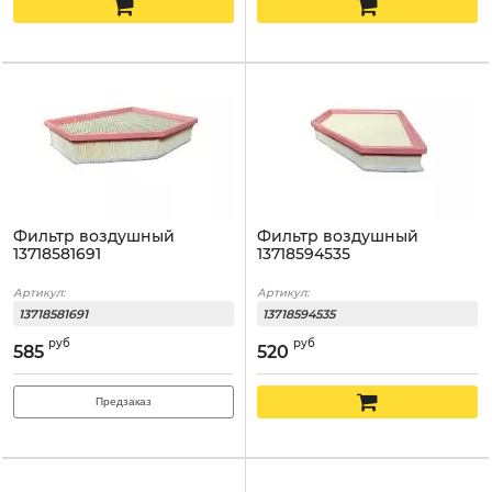
Фильтр воздушный
Фильтр воздушный
13718581691
13718594535
Артикул:
Артикул:
13718581691
13718594535
руб
руб
585
520
Предзаказ