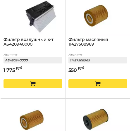
Фильтр воздушный к-т
Фильтр масляный
A6420940000
11427508969
Артикул:
Артикул:
A6420940000
11427508969
руб
руб
1 775
550