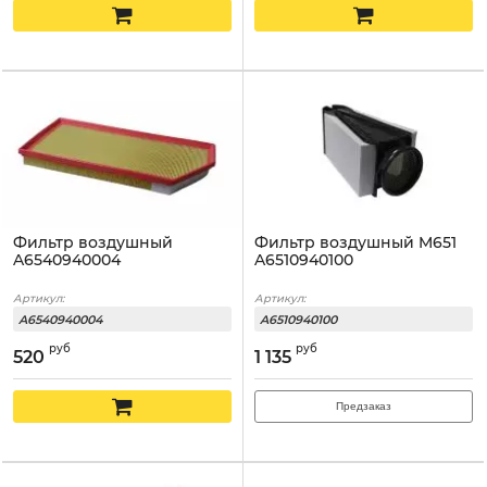
Фильтр воздушный
Фильтр воздушный M651
A6540940004
A6510940100
Артикул:
Артикул:
A6540940004
A6510940100
руб
руб
520
1 135
Предзаказ