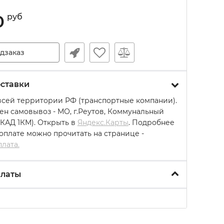
0
руб
дзаказ
ставки
всей территории РФ (транспортные компании).
ен самовывоз - МО, г.Реутов, Коммунальный
МКАД 1КМ). Открыть в
Яндекс.Карты
. Подробнее
 оплате можно прочитать на странице -
плата.
платы