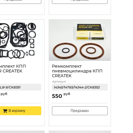
мплект КПП
Ремкомплект
R CREATEK
пневмоцилиндра КПП
CREATEK
Артикул:
XLB-9/CK8351
14345/14765/14344-2/CK8352
руб
руб
550
Предзаказ
В корзину