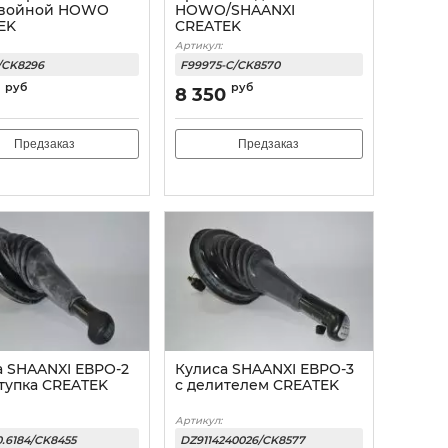
войной HOWO
HOWO/SHAANXI
EK
CREATEK
Артикул:
/CK8296
F99975-C/CK8570
руб
руб
8 350
Предзаказ
Предзаказ
а SHAANXI ЕВРО-2
Кулиса SHAANXI ЕВРО-3
ступка CREATEK
с делителем CREATEK
Артикул:
0.6184/CK8455
DZ9114240026/CK8577