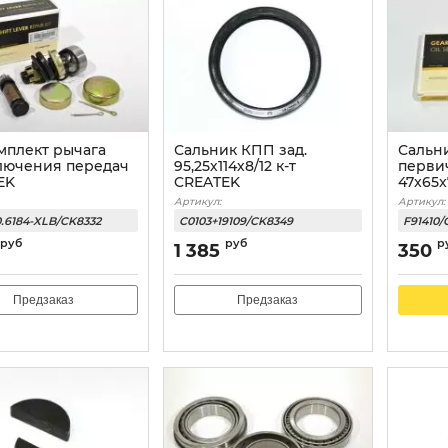
мплект рычага
Сальник КПП зад.
Сальн
лючения передач
95,25х114х8/12 к-т
перви
EK
CREATEK
47x65
Артикул:
Артикул:
0.6184-XLB/CK8332
C0103+19109/CK8349
F91410/
руб
руб
р
1 385
350
Предзаказ
Предзаказ