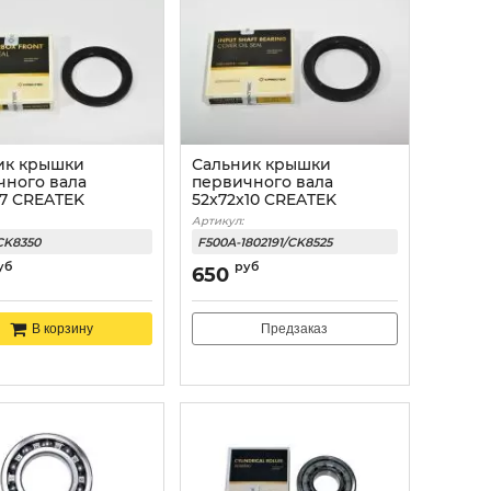
ик крышки
Сальник крышки
чного вала
первичного вала
x7 CREATEK
52x72x10 CREATEK
Артикул:
CK8350
F500A-1802191/CK8525
уб
руб
650
Предзаказ
В корзину