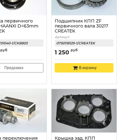
а первичного
Подшипник КПП ZF
SHAANXI D=63mm
первичного вала 30217
EK
CREATEK
Артикул:
701040-1/CK8803
0750118129-1/CREATEK
руб
руб
1 250
Предзаказ
В корзину
н переключения
Крышка зад. КПП