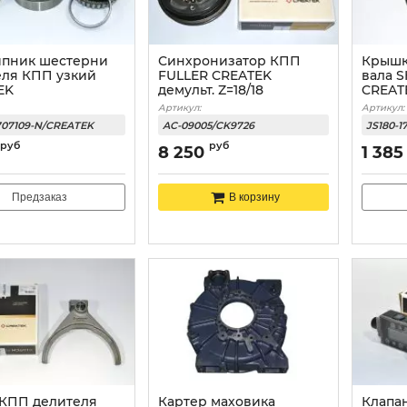
пник шестерни
Синхронизатор КПП
Крышк
еля КПП узкий
FULLER CREATEK
вала 
EK
демульт. Z=18/18
CREAT
Артикул:
Артикул:
707109-N/CREATEK
AC-09005/CK9726
JS180-1
руб
руб
8 250
1 385
Предзаказ
В корзину
 КПП делителя
Картер маховика
Клапа