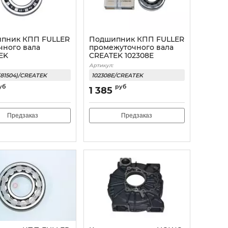
пник КПП FULLER
Подшипник КПП FULLER
чного вала
промежуточного вала
EK
CREATEK 102308E
Артикул:
(81504)/CREATEK
102308E/CREATEK
уб
руб
1 385
Предзаказ
Предзаказ