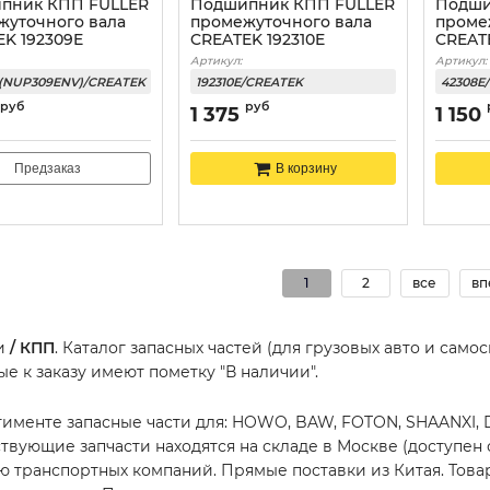
пник КПП FULLER
Подшипник КПП FULLER
Подши
жуточного вала
промежуточного вала
проме
K 192309E
CREATEK 192310E
CREAT
Артикул:
Артикул:
E(NUP309ENV)/CREATEK
192310E/CREATEK
42308E
руб
руб
1 375
1 150
Предзаказ
В корзину
1
2
все
вп
ти
/ КПП
. Каталог запасных частей (для грузовых авто и сам
ые к заказу имеют пометку "В наличии".
тименте запасные части для: HOWO, BAW, FOTON, SHAANXI,
ствующие запчасти находятся на складе в Москве (доступен
 транспортных компаний. Прямые поставки из Китая. Товар