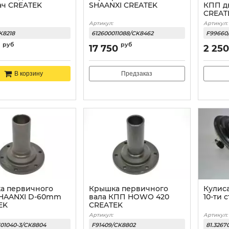
ач CREATEK
SHAANXI CREATEK
КПП д
CREAT
Артикул:
Артикул:
K8218
612600011088/CK8462
F99660
руб
руб
17 750
2 250
Предзаказ
В корзину
а первичного
Крышка первичного
Кулис
SHAANXI D-60mm
вала КПП HOWO 420
10-ти 
EK
CREATEK
Артикул:
Артикул:
701040-3/CK8804
F91409/CK8802
81.3267