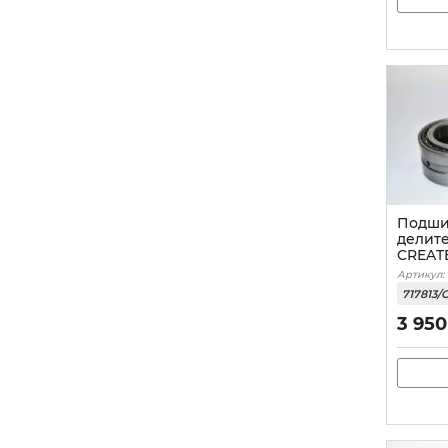
Подши
делит
CREAT
Артикул:
717813/
3 950