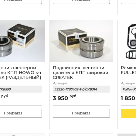
пник шестерни
Подшипник шестерни
Ремко
еля КПП HOWO к-т
делителя КПП широкий
FULLE
EK (РАЗДЕЛЬНЫЙ)
CREATEK
Артикул:
Артикул:
CK8550
JS220-1707109-W/CK8314
Fuller-
руб
руб
3 950
1 850
Предзаказ
Предзаказ