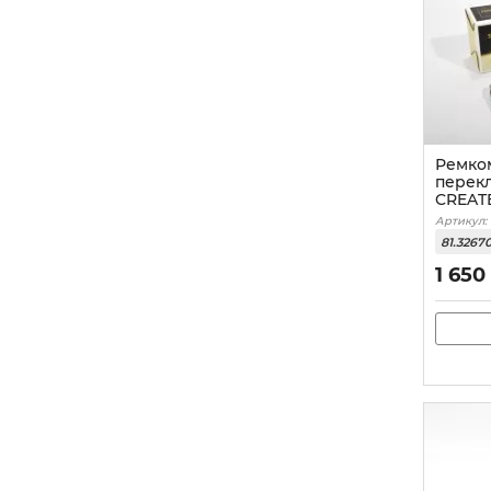
Ремко
перек
CREAT
Артикул:
81.3267
1 650