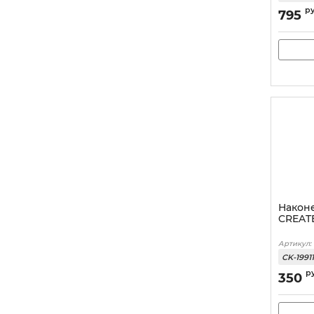
р
795
Након
CREAT
Артикул:
CK-1991
р
350