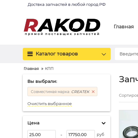
Доствка запчастей в любой город РФ
Главная
Каталог товаров
Главная
КПП
Зап
Вы выбрали:
Совместимая марка:
CREATEK
Сортиров
Очистить выбранное
Цена
-
руб