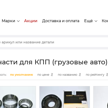
Марки
Акции
Доставка и оплата
Ещё
Ко
части для КПП (грузовые авто
ать:
по умолчанию
по цене
по названию
по рейтингу