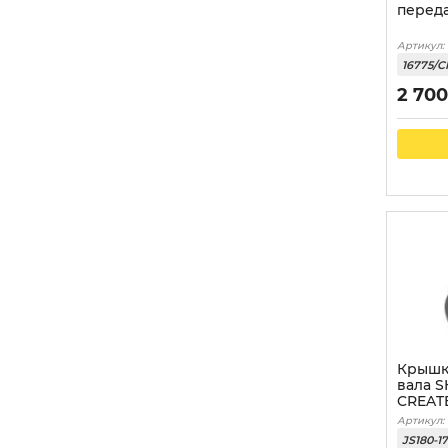
перед
Артикул:
16775/C
2 700
Крышк
вала 
CREAT
Артикул:
JS180-1