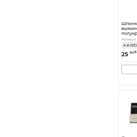
Шпонк
выжим
полук
Артикул:
X-6-11/
руб
25