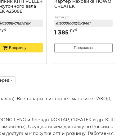
пник КПП FULLER
Картер маховика HOWO
жуточного вала
CREATEK
EK 42308E
Артикул:
/NJ308E/CREATEK
61500010012/CK8461
руб
руб
1 385
Предзаказ
В корзину
ерёд »
освалов). Все товары в интернет-магазине РАКОД,
 DONG FENG и бренды ROSTAR, CREATEK и др. КПП
 самовывоз). Осуществляем доставку по России с
ы доступны к покупке опт и розницу. Работаем с