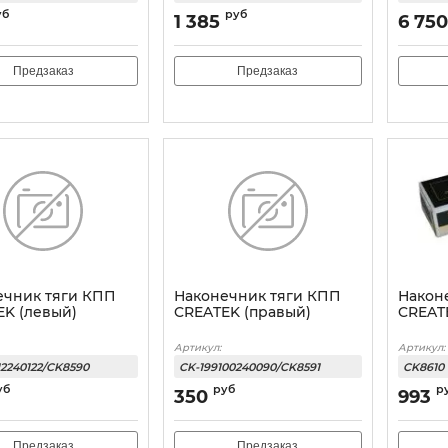
уб
руб
1 385
6 750
Предзаказ
Предзаказ
ечник тяги КПП
Наконечник тяги КПП
Након
EK (левый)
CREATEK (правый)
CREATE
Артикул:
Артикул:
12240122/CK8590
CK-199100240090/CK8591
CK8610
уб
руб
р
350
993
Предзаказ
Предзаказ