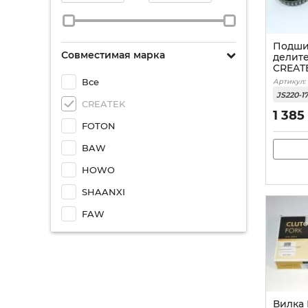
Подши
Совместимая марка
делит
CREAT
Все
Артикул:
JS220-1
CREATEK
1 385
FOTON
BAW
HOWO
SHAANXI
FAW
Вилка