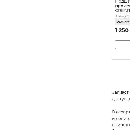
Подши
проме
CREATE
Артикул:
192309
1 250
Запчас
доступн
В ассор
и сопут
помощью