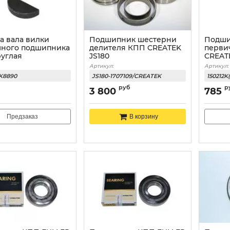
а вала вилки
Подшипник шестерни
Подши
ного подшипника
делителя КПП CREATEK
перви
руглая
JS180
CREAT
Артикул:
Артикул:
CK8890
JS180-1707109/CREATEK
150212K
руб
р
3 800
785
Предзаказ
В корзину