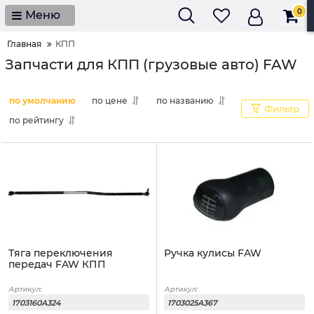
0
Меню
Главная
КПП
Запчасти для КПП (грузовые авто) FAW
по умолчанию
по цене
по названию
Фильтр
по рейтингу
Тяга переключения
Ручка кулисы FAW
передач FAW КПП
Артикул:
Артикул:
1703160A324
1703025A367