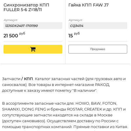
Синхронизатор КПП
Гайка КПП FAW J7
FULLER 5-6 Z=18/11
Артикул:
Артикул:
12JSDX240T-1701190
CQ34114
руб
руб
21 500
15
Предзаказ
Запчасти
/ КПП
. Каталог запасных частей (для грузовых авто и
самосвалов). Все товары в интернет-магазине РАКОД,
доступные к заказу имеют пометку "В наличии".
В ассортименте запасные части для: HOWO, BAW, FOTON,
SHAANXI, DONG FENG и бренды ROSTAR, CREATEK и др. КПП и
сопутствующие запчасти находятся на складе в Москве
(доступен самовывоз). Осуществляем доставку по России с
помощью транспортных компаний. Прямые поставки из Китая.