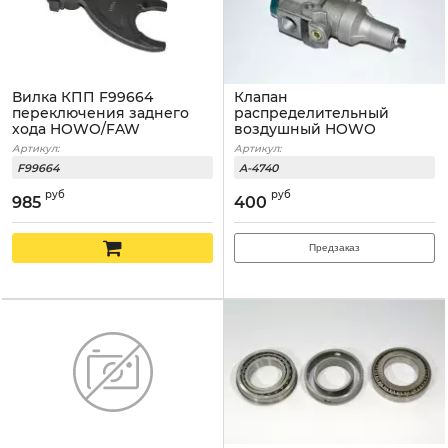
Вилка КПП F99664
Клапан
переключения заднего
распределительный
хода HOWO/FAW
воздушный HOWO
Артикул:
Артикул:
F99664
A-4740
руб
руб
985
400
Предзаказ