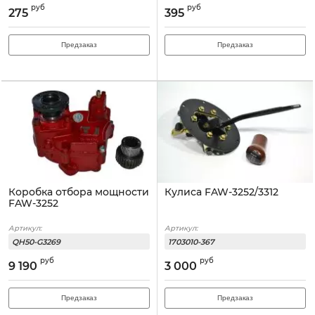
руб
руб
275
395
Предзаказ
Предзаказ
Коробка отбора мощности
Кулиса FAW-3252/3312
FAW-3252
Артикул:
Артикул:
QH50-G3269
1703010-367
руб
руб
9 190
3 000
Предзаказ
Предзаказ