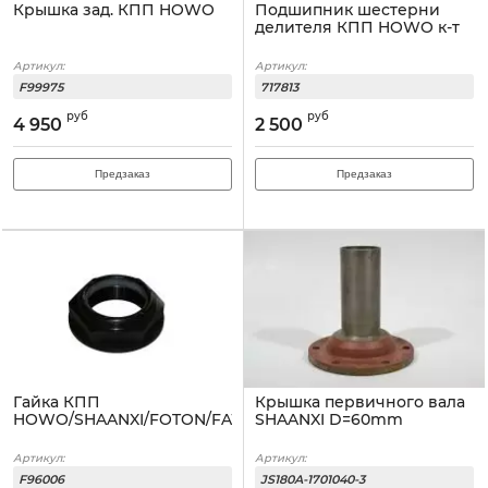
Крышка зад. КПП HOWO
Подшипник шестерни
делителя КПП HOWO к-т
Артикул:
Артикул:
F99975
717813
руб
руб
4 950
2 500
Предзаказ
Предзаказ
Гайка КПП
Крышка первичного вала
HOWO/SHAANXI/FOTON/FAW
SHAANXI D=60mm
Артикул:
Артикул:
F96006
JS180A-1701040-3