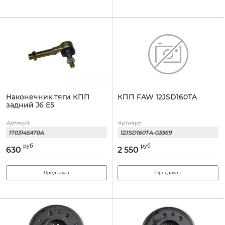
Наконечник тяги КПП
КПП FAW 12JSD160TA
задний J6 Е5
Артикул:
Артикул:
1703145A70A
12JSD160TA-G5569
руб
руб
630
2 550
Предзаказ
Предзаказ