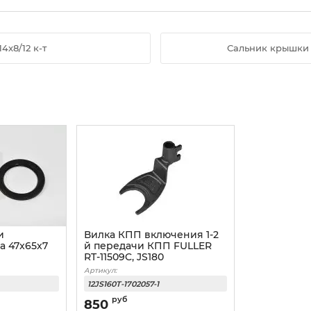
4х8/12 к-т
Сальник крышки
и
Вилка КПП включения 1-2
а 47x65x7
й передачи КПП FULLER
RT-11509C, JS180
Артикул:
12JS160T-1702057-1
руб
850