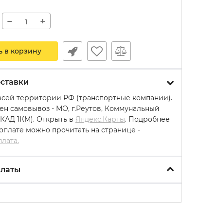
−
+
ь в корзину
ставки
всей территории РФ (транспортные компании).
ен самовывоз - МО, г.Реутов, Коммунальный
МКАД 1КМ). Открыть в
Яндекс.Карты
. Подробнее
 оплате можно прочитать на странице -
плата.
платы