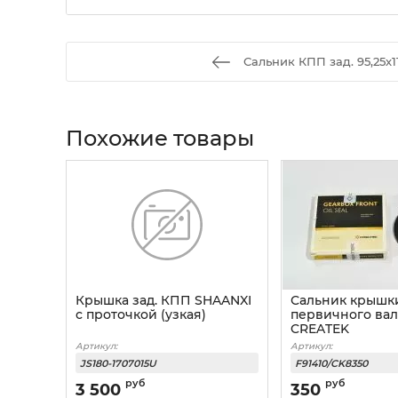
Сальник КПП зад. 95,25х11
Похожие товары
Крышка зад. КПП SHAANXI
Сальник крышк
с проточкой (узкая)
первичного вал
CREATEK
Артикул:
Артикул:
JS180-1707015U
F91410/CK8350
руб
руб
3 500
350