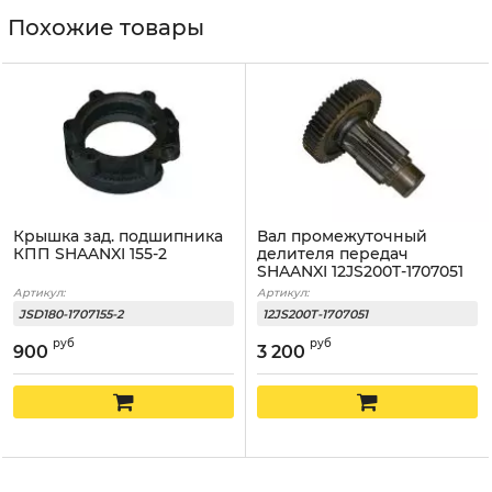
Похожие товары
Крышка зад. подшипника
Вал промежуточный
КПП SHAANXI 155-2
делителя передач
SHAANXI 12JS200T-1707051
Артикул:
Артикул:
JSD180-1707155-2
12JS200T-1707051
руб
руб
900
3 200