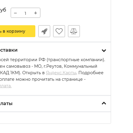
руб
−
+
ь в корзину
ставки
всей территории РФ (транспортные компании).
ен самовывоз - МО, г.Реутов, Коммунальный
МКАД 1КМ). Открыть в
Яндекс.Карты
. Подробнее
 оплате можно прочитать на странице -
плата.
платы