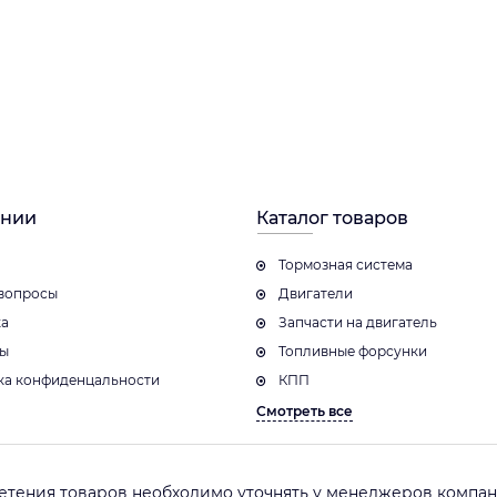
ании
Каталог товаров
Тормозная система
вопросы
Двигатели
ка
Запчасти на двигатель
ты
Топливные форсунки
ка конфиденцальности
КПП
Смотреть все
етения товаров необходимо уточнять у менеджеров компани