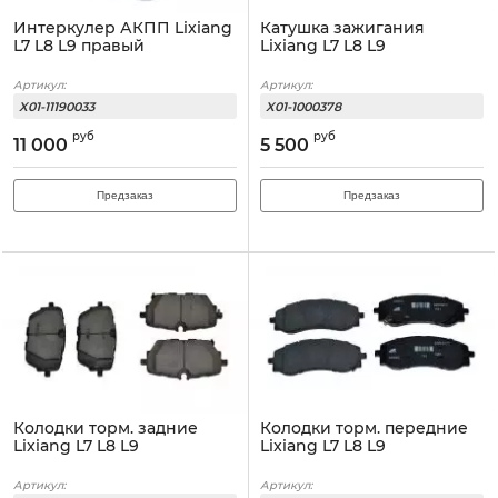
Интеркулер АКПП Lixiang
Катушка зажигания
L7 L8 L9 правый
Lixiang L7 L8 L9
Артикул:
Артикул:
X01-11190033
X01-1000378
руб
руб
11 000
5 500
Предзаказ
Предзаказ
Колодки торм. задние
Колодки торм. передние
Lixiang L7 L8 L9
Lixiang L7 L8 L9
Артикул:
Артикул: