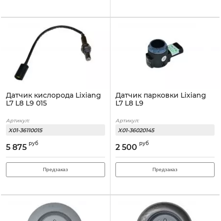
Датчик кислорода Lixiang
Датчик парковки Lixiang
L7 L8 L9 015
L7 L8 L9
Артикул:
Артикул:
X01-36110015
X01-36020145
руб
руб
5 875
2 500
Предзаказ
Предзаказ