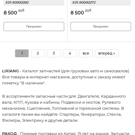
X01-90000282
X01-90000272
руб
руб
8 500
8 500
Предзаказ
Предзаказ
1
2
3
4
все
вперёд »
LIXIANG
- Каталог запчастей (для грузовых авто и самосвалов).
Все товары в интернет-магазине, доступные к заказу имеют
пометку "В наличии".
В ассортименте запасные части для: Двигателя, Карданного
вала, КПП, Кузова и кабины, Подвески и мостов, Рулевого
механизма, Сцепления, Топливной и тормозной системы. В
каталоге также вы найдёте: Стартеры, Генераторы, Стекла,
Фильтры, Электрику и другие детали.
РАКОД
- Прямые поставки из Китая. 15 лет на рынке. Запчасти