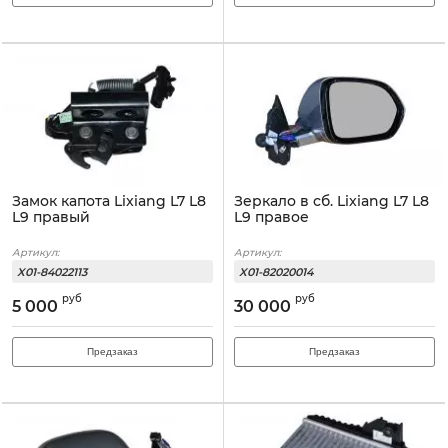
Замок капота Lixiang L7 L8
Зеркало в сб. Lixiang L7 L8
L9 правый
L9 правое
Артикул:
Артикул:
X01-84022113
X01-82020014
руб
руб
5 000
30 000
Предзаказ
Предзаказ