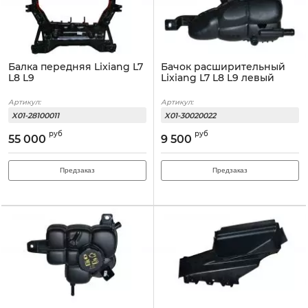
Балка передняя Lixiang L7
Бачок расширительный
L8 L9
Lixiang L7 L8 L9 левый
Артикул:
Артикул:
X01-28100011
X01-30020022
руб
руб
55 000
9 500
Предзаказ
Предзаказ