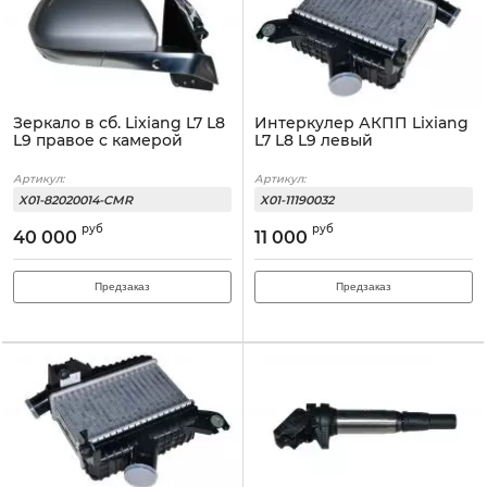
Зеркало в сб. Lixiang L7 L8
Интеркулер АКПП Lixiang
L9 правое с камерой
L7 L8 L9 левый
Артикул:
Артикул:
X01-82020014-CMR
X01-11190032
руб
руб
40 000
11 000
Предзаказ
Предзаказ