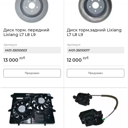
Диск торм. передний
Диск торм.задний Lixiang
Lixiang L7 L8 L9
L7 L8 L9
Артикул:
Артикул:
M01-35010003
M01-35010017
руб
руб
13 000
12 000
Предзаказ
Предзаказ