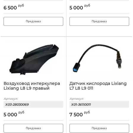
руб
руб
6 500
5 000
Предзаказ
Предзаказ
Воздуховод интеркулера
Датчик кислорода Lixiang
Lixiang L8 L9 правый
L7 L8 L9 011
Артикул:
Артикул:
X03-28030069
X01-36110011
руб
руб
5 000
7 500
Предзаказ
Предзаказ