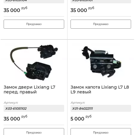
X03-61051104
X03-61051101
руб
руб
35 000
35 000
Предзаказ
Предзаказ
Замок двери Lixiang L7
Замок капота Lixiang L7 L8
перед. правый
L9 левый
Артикул:
Артикул:
X03-61051102
X01-84022111
руб
руб
35 000
5 000
Предзаказ
Предзаказ