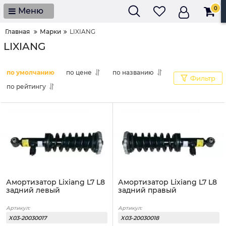
0
Меню
Главная
Марки
LIXIANG
LIXIANG
по умолчанию
по цене
по названию
Фильтр
по рейтингу
Амортизатор Lixiang L7 L8
Амортизатор Lixiang L7 L8
задний левый
задний правый
Артикул:
Артикул:
X03-20030017
X03-20030018