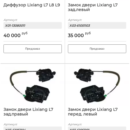
Диффузор Lixiang L7 L8 L9
Замок двери Lixiang L7
зад.левый
Артикул:
Артикул:
X01-13080011
X03-61051103
руб
руб
40 000
35 000
Предзаказ
Предзаказ
Замок двери Lixiang L7
Замок двери Lixiang L7
зад.правый
перед. левый
Артикул:
Артикул: