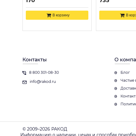
170
735
В корзину
В кор
Контакты
О комп
8 800 301-08-30
Блог
Частые 
info@rakod.ru
Достав
Контак
Полити
© 2009–2026 РАКОД
Информацию о наличии, ценах и способах приобр