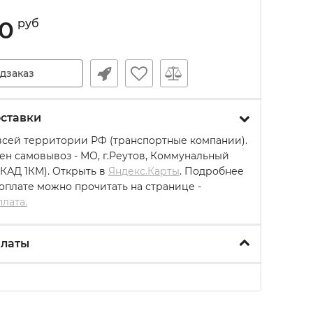
0
руб
дзаказ
ставки
всей территории РФ (транспортные компании).
ен самовывоз - МО, г.Реутов, Коммунальный
МКАД 1КМ). Открыть в
Яндекс.Карты
. Подробнее
 оплате можно прочитать на странице -
плата.
платы