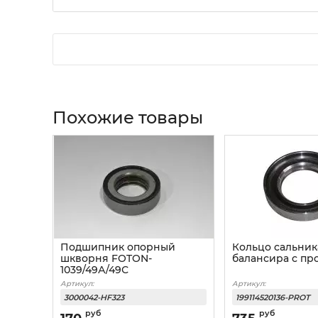
Похожие товары
Подшипник опорный
Кольцо сальник
шкворня FOTON-
балансира с пр
1039/49А/49С
Артикул:
Артикул:
3000042-HF323
199114520136-PROT
руб
руб