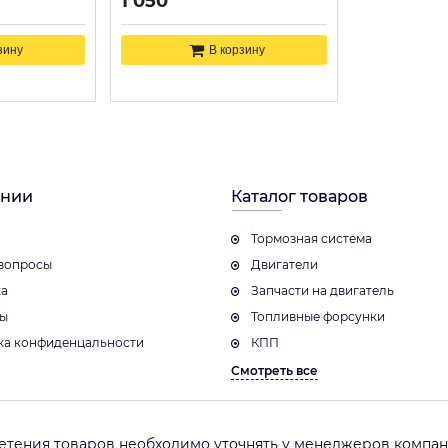
1 050
зину
В корзину
ании
Каталог товаров
Тормозная система
вопросы
Двигатели
ка
Запчасти на двигатель
ты
Топливные форсунки
ка конфиденцальности
КПП
Смотреть все
етения товаров необходимо уточнять у менеджеров компани