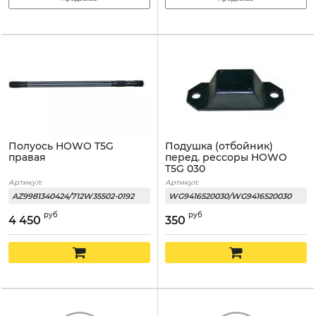
Полуось HOWO T5G
Подушка (отбойник)
правая
перед. рессоры HOWO
T5G 030
Артикул:
Артикул:
AZ9981340424/712W35502-0192
WG9416520030/WG9416520030
руб
руб
4 450
350