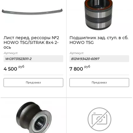
Лист перед. рессоры №2
Подшипник зад. ступ. в сб.
HOWO T5G/SITRAK 8x4 2-
HOWO T5G
ось
Артикул:
Артикул:
WG9731523011-2
812W93420-6097
руб
руб
4 500
7 800
Предзаказ
Предзаказ