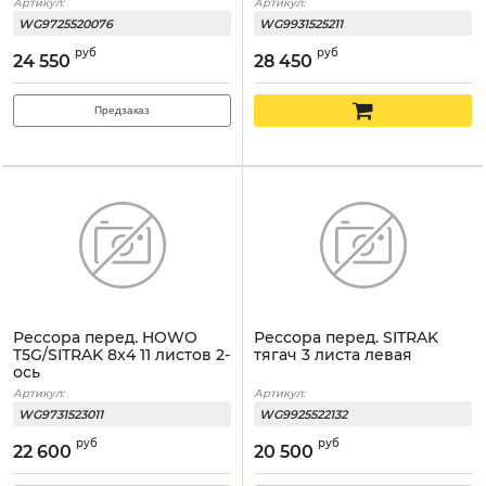
Артикул:
Артикул:
WG9725520076
WG9931525211
руб
руб
24 550
28 450
Предзаказ
Рессора перед. HOWO
Рессора перед. SITRAK
T5G/SITRAK 8x4 11 листов 2-
тягач 3 листа левая
ось
Артикул:
Артикул:
WG9731523011
WG9925522132
руб
руб
22 600
20 500