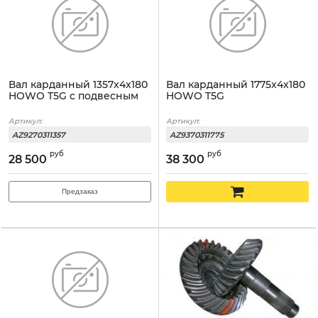
Вал карданный 1357x4x180
Вал карданный 1775x4x180
HOWO T5G с подвесным
HOWO T5G
Артикул:
Артикул:
AZ9270311357
AZ9370311775
руб
руб
28 500
38 300
Предзаказ