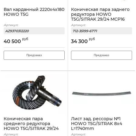
Вал карданный 2220x4x180
Коническая пара заднего
HOWO T5G
редуктора HOWO
T5G/SITRAK 29/24 MCP16
Артикул:
Артикул:
AZ9370312220
712-35199-6771
руб
руб
40 500
34 300
Предзаказ
Предзаказ
Коническая пара
Лист зад. рессоры №1
среднего редуктора
HOWO T5G/SITRAK 8x4
HOWO T5G/SITRAK 29/24
L=1740mm
MCP16
Артикул:
Артикул: