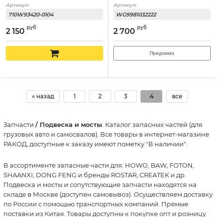
Артикул:
Артикул:
710W93420-0104
WG9981032222
руб
руб
2 150
2 700
Предзаказ
« назад
1
2
3
4
все
Запчасти
/ Подвеска и мосты
. Каталог запасных частей (для
грузовых авто и самосвалов). Все товары в интернет-магазине
РАКОД, доступные к заказу имеют пометку "В наличии".
В ассортименте запасные части для: HOWO, BAW, FOTON,
SHAANXI, DONG FENG и бренды ROSTAR, CREATEK и др.
Подвеска и мосты и сопутствующие запчасти находятся на
складе в Москве (доступен самовывоз). Осуществляем доставку
по России с помощью транспортных компаний. Прямые
поставки из Китая. Товары доступны к покупке опт и розницу.