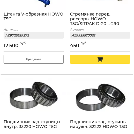
Штанга V-образная HOWO
Стремянка перед.
T5G
рессоры HOWO
T5G/SITRAK D-20 L-290
Артикул:
Артикул:
AZ9725529272
AZ9925520032
руб
руб
12 500
450
Предзаказ
Подшипник зад. ступицы
Подшипник зад. ступицы
внутр. 33220 HOWO T5G
наружн. 32222 HOWO T5G