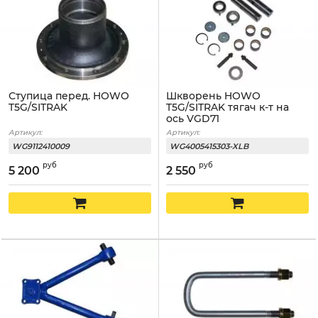
Ступица перед. HOWO
Шкворень HOWO
T5G/SITRAK
T5G/SITRAK тягач к-т на
ось VGD71
Артикул:
Артикул:
WG9112410009
WG4005415303-XLB
руб
руб
5 200
2 550