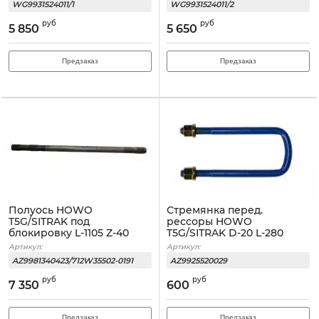
WG9931524011/1
WG9931524011/2
руб
руб
5 850
5 650
Предзаказ
Предзаказ
Полуось HOWO
Стремянка перед.
T5G/SITRAK под
рессоры HOWO
блокировку L-1105 Z-40
T5G/SITRAK D-20 L-280
левая
Артикул:
Артикул:
AZ9981340423/712W35502-0191
AZ9925520029
руб
руб
7 350
600
Предзаказ
Предзаказ