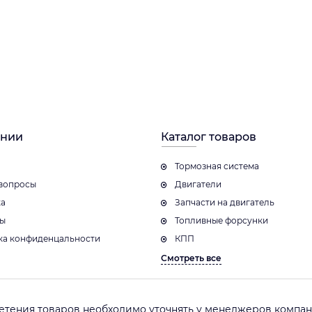
ании
Каталог товаров
Тормозная система
вопросы
Двигатели
ка
Запчасти на двигатель
ты
Топливные форсунки
ка конфиденцальности
КПП
Смотреть все
етения товаров необходимо уточнять у менеджеров компани