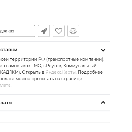
дзаказ
ставки
всей территории РФ (транспортные компании).
ен самовывоз - МО, г.Реутов, Коммунальный
МКАД 1КМ). Открыть в
Яндекс.Карты
. Подробнее
 оплате можно прочитать на странице -
плата.
платы