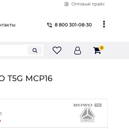
Оптовый прайс
нтакты
8 800 301-08-30
0
O T5G MCP16
в
е