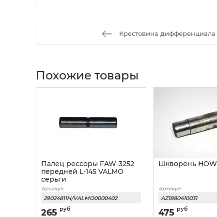
Крестовина дифференциала 
Похожие товары
Палец рессоры FAW-3252
Шкворень HOW
передней L-145 VALMO
серьги
Артикул:
Артикул:
29024811H/VALMO0000402
AZ1880410031
руб
руб
265
475