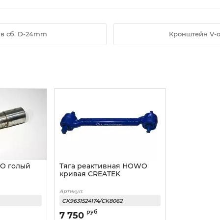
в сб. D-24mm
Кронштейн V-о
O голый
Тяга реактивная HOWO
кривая CREATEK
Артикул:
CK9631524174/CK8062
руб
7 750