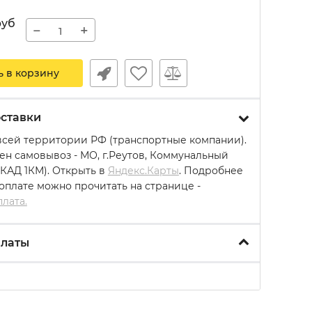
руб
−
+
ь в корзину
ставки
всей территории РФ (транспортные компании).
ен самовывоз - МО, г.Реутов, Коммунальный
МКАД 1КМ). Открыть в
Яндекс.Карты
. Подробнее
 оплате можно прочитать на странице -
плата.
платы