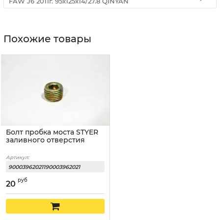
FAW J6 2011г. 95x125x14/27.8 QINYAN
Похожие товары
Болт пробка моста STYER
заливного отверстия
Артикул:
90003962021190003962021
руб
20