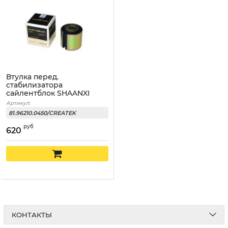
Втулка перед.
cтабилизатора
сайлентблок SHAANXI
CREATEK
Артикул:
81.96210.0450/CREATEK
руб
620
КОНТАКТЫ