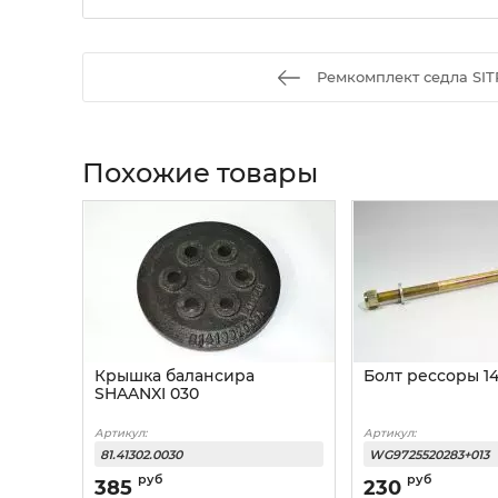
Ремкомплект седла SI
Похожие товары
Крышка балансира
Болт рессоры 1
SHAANXI 030
Артикул:
Артикул:
81.41302.0030
WG9725520283+013
руб
руб
385
230