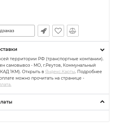
дзаказ
ставки
всей территории РФ (транспортные компании).
ен самовывоз - МО, г.Реутов, Коммунальный
МКАД 1КМ). Открыть в
Яндекс.Карты
. Подробнее
 оплате можно прочитать на странице -
плата.
платы