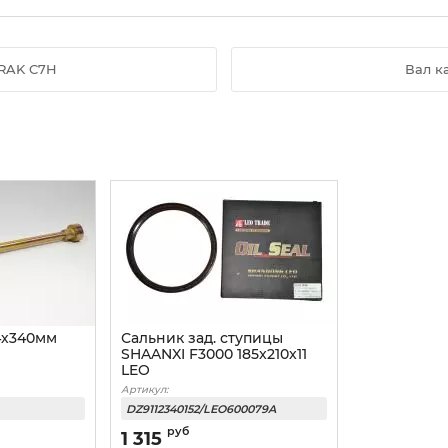
TRAK C7H
Вал к
4х340мм
Сальник зад. ступицы
SHAANXI F3000 185x210x11
LEO
Артикул:
DZ9112340152/LEO600079A
руб
1 315