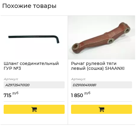
Похожие товары
Шланг соединительный
Рычаг рулевой тяги
ГУР №3
левый (сошка) SHAANXI
Артикул:
Артикул:
AZ9725470120
DZ9100410081
руб
руб
715
1 850