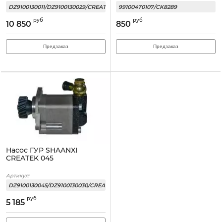
DZ9100130011/DZ9100130029/CREATEK
99100470107/CK8289
руб
руб
10 850
850
Предзаказ
Предзаказ
Насос ГУР SHAANXI
CREATEK 045
Артикул:
DZ9100130045/DZ9100130030/CREATEK
руб
5 185