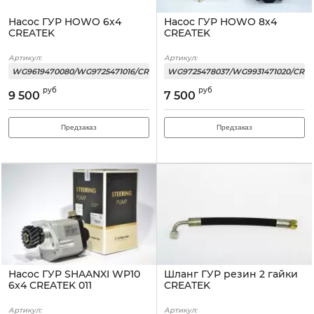
Насос ГУР HOWO 6x4
Насос ГУР HOWO 8х4
CREATEK
CREATEK
Артикул:
Артикул:
WG9619470080/WG9725471016/CREATEK
WG9725478037/WG9931471020/CRE
руб
руб
9 500
7 500
Предзаказ
Предзаказ
Насос ГУР SHAANXI WP10
Шланг ГУР резин 2 гайки
6х4 CREATEK 011
CREATEK
Артикул:
Артикул: