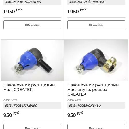
3003060-1H-/CREATEK
3003055-1H-/CREATEK
руб
руб
1 950
1 950
Предзаказ
Предзаказ
Наконечник рул. цилин.
Наконечник рул. цилин.
мал. CREATEK
мал. внутр. резьба
CREATEK
Артикул:
Артикул:
9118470024/CK8490
9118470025/CK8490
руб
руб
950
950
Предзаказ
Предзаказ