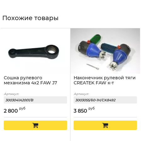
Похожие товары
Сошка рулевого
Наконечник рулевой тяги
механизма 4x2 FAW J7
CREATEK FAW к-т
Артикул:
Артикул:
3003041A2001/B
3003055/60-1H/CK8492
руб
руб
2 800
3 850