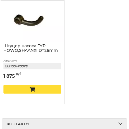
Штуцер насоса ГУР
HOWO,SHAANXI D=26mm
Артикул:
199100470076
руб
1 875
КОНТАКТЫ