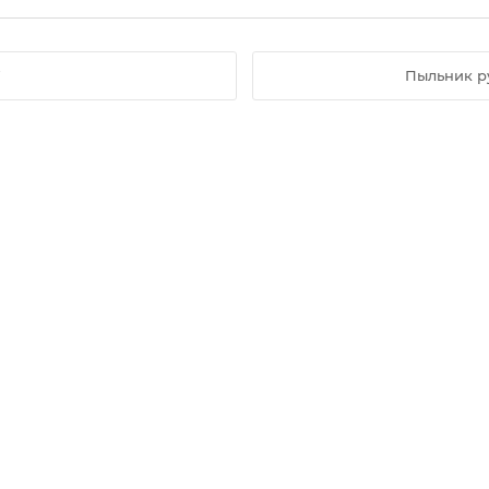
W
Пыльник р