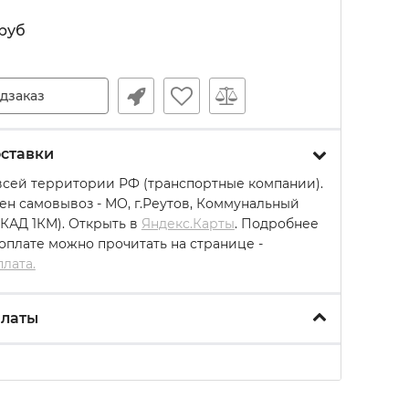
руб
дзаказ
ставки
всей территории РФ (транспортные компании).
ен самовывоз - МО, г.Реутов, Коммунальный
МКАД 1КМ). Открыть в
Яндекс.Карты
. Подробнее
 оплате можно прочитать на странице -
плата.
платы