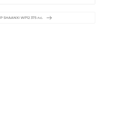
Р SHAANXI WP12 375 л.с.