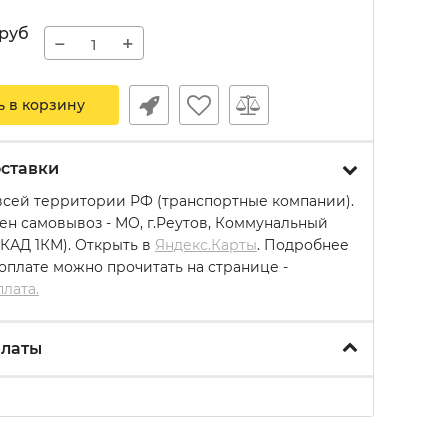
руб
−
+
ь в корзину
ставки
всей территории РФ (транспортные компании).
ен самовывоз - МО, г.Реутов, Коммунальный
МКАД 1КМ). Открыть в
Яндекс.Карты
. Подробнее
 оплате можно прочитать на странице -
плата.
платы