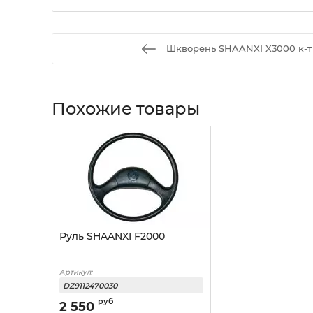
Шкворень SHAANXI X3000 к-т 
Похожие товары
Руль SHAANXI F2000
Артикул:
DZ9112470030
руб
2 550