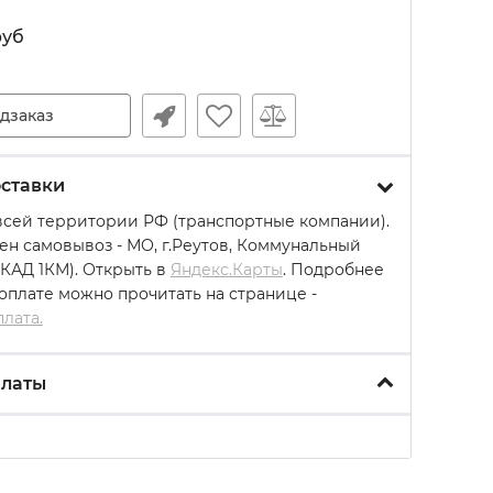
руб
дзаказ
ставки
всей территории РФ (транспортные компании).
ен самовывоз - МО, г.Реутов, Коммунальный
МКАД 1КМ). Открыть в
Яндекс.Карты
. Подробнее
 оплате можно прочитать на странице -
плата.
платы