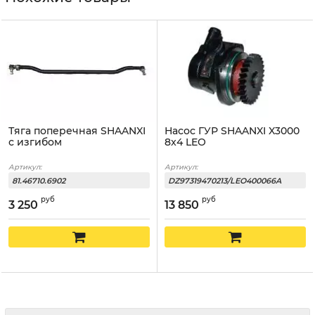
Тяга поперечная SHAANXI
Насос ГУР SHAANXI X3000
с изгибом
8x4 LEO
Артикул:
Артикул:
81.46710.6902
DZ97319470213/LEO400066A
руб
руб
3 250
13 850