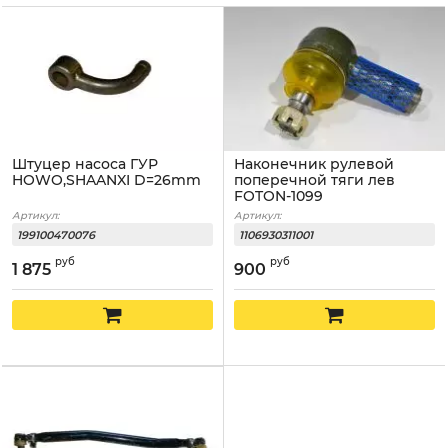
Штуцер насоса ГУР
Наконечник рулевой
HOWO,SHAANXI D=26mm
поперечной тяги лев
FOTON-1099
Артикул:
Артикул:
199100470076
1106930311001
руб
руб
1 875
900