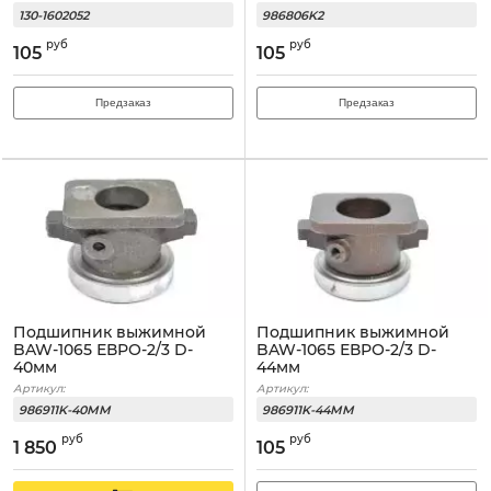
130-1602052
986806K2
руб
руб
105
105
Предзаказ
Предзаказ
Подшипник выжимной
Подшипник выжимной
BAW-1065 ЕВРО-2/3 D-
BAW-1065 ЕВРО-2/3 D-
40мм
44мм
Артикул:
Артикул:
986911K-40MM
986911K-44MM
руб
руб
1 850
105