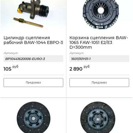
Цилиндр сцепления
Корзина сцепления BAW-
рабочий BAW-1044 ЕВРО-3
1065 FAW-1051 Е2/Е3
D=300mm
Артикул:
Артикул:
BP10441620006-EURO-3
1601310Y01-1
руб
руб
105
2 890
Предзаказ
Предзаказ