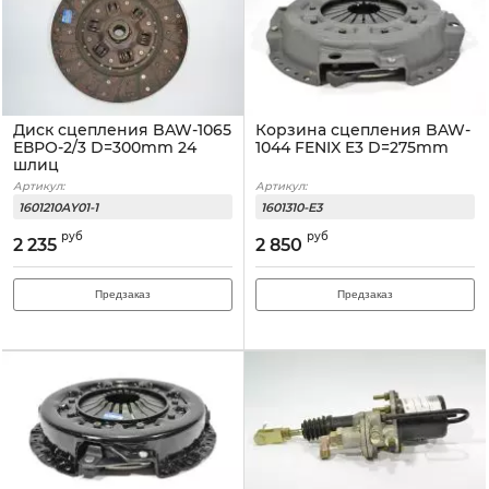
Диск сцепления BAW-1065
Корзина сцепления BAW-
ЕВРО-2/3 D=300mm 24
1044 FENIX E3 D=275mm
шлиц
Артикул:
Артикул:
1601210AY01-1
1601310-E3
руб
руб
2 235
2 850
Предзаказ
Предзаказ