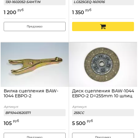
130-1602052-SAMTIN
LG525GEQ-1601016
руб
руб
1 200
1 350
Предзаказ
Вилка сцепления BAW-
Диск сцепления BAW-1044
1044 ЕВРО-2
ЕВРО-2 D=255mm 10 шлиц
Артикул:
Артикул:
BP10441620371
255CC
руб
руб
105
5 500
Предзаказ
Предзаказ