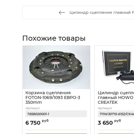
Цилиндр сцепления главный F
Похожие товары
Корзина сцепления
Цилиндр сцепл
FOTON-1069/1093 ЕВРО-3
главный HOWO
350mm
CREATEK
Артикул:
Артикул:
T858020001-1
711W30715-6152/CK4
руб
руб
6 750
3 650