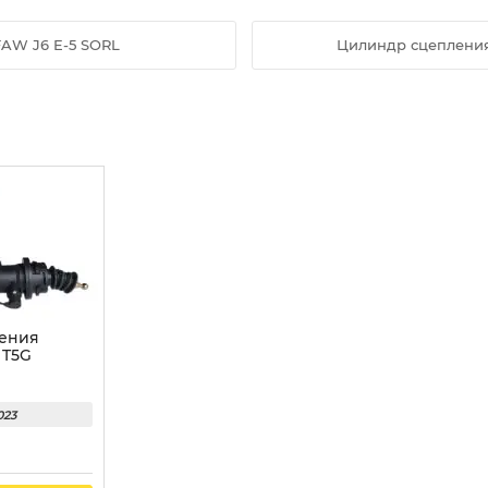
AW J6 E-5 SORL
Цилиндр сцеплени
ения
 T5G
023