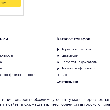
зину
ании
Каталог товаров
Тормозная система
вопросы
Двигатели
ка
Запчасти на двигатель
ты
Топливные форсунки
ка конфиденцальности
КПП
Смотреть все
етения товаров необходимо уточнять у менеджеров компани
ая на сайте информация является объектом авторского пр