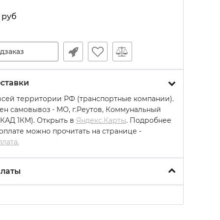
руб
дзаказ
ставки
всей территории РФ (транспортные компании).
ен самовывоз - МО, г.Реутов, Коммунальный
МКАД 1КМ). Открыть в
Яндекс.Карты
. Подробнее
 оплате можно прочитать на странице -
плата.
платы