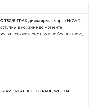
O T5G/SITRAK диск.торм.
к марке HOWO
доступны в корзине до момента
росов – свяжитесь с нами по бесплатному
STAR, CREATEK, LEO TRADE, WEICHAI,