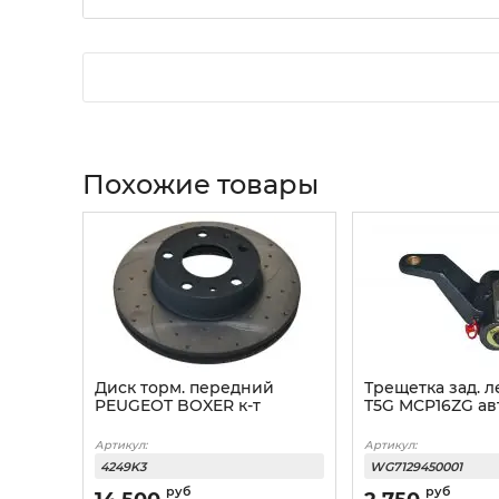
Похожие товары
Диск торм. передний
Трещетка зад. 
PEUGEOT BOXER к-т
T5G MCP16ZG ав
Артикул:
Артикул:
4249K3
WG7129450001
руб
руб