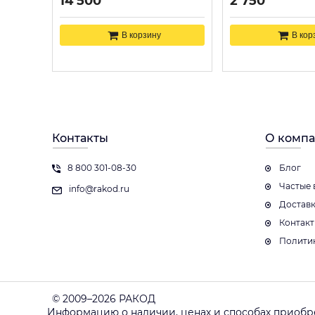
14 500
2 750
В корзину
В кор
Контакты
О комп
8 800 301-08-30
Блог
Частые 
info@rakod.ru
Достав
Контак
Полити
© 2009–2026 РАКОД
Информацию о наличии, ценах и способах приобр