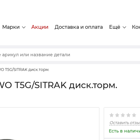
Марки
Акции
Доставка и оплата
Ещё
Ко
O T5G/SITRAK диск.торм.
WO T5G/SITRAK диск.торм.
Оставить отзы
Есть в налич