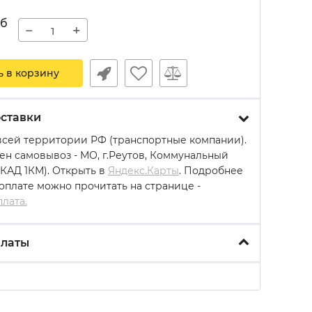
уб
−
+
ь в корзину
ставки
всей территории РФ (транспортные компании).
ен самовывоз - МО, г.Реутов, Коммунальный
МКАД 1КМ). Открыть в
Яндекс.Карты
. Подробнее
 оплате можно прочитать на странице -
плата.
платы