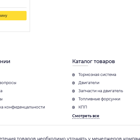
зину
ании
Каталог товаров
Тормозная система
вопросы
Двигатели
ка
Запчасти на двигатель
ты
Топливные форсунки
ка конфиденцальности
КПП
Смотреть все
етения товаров необходимо уточнять у менеджеров компани