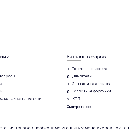
ании
Каталог товаров
Тормозная система
вопросы
Двигатели
ка
Запчасти на двигатель
ты
Топливные форсунки
ка конфиденцальности
КПП
Смотреть все
етения товаров необходимо уточнять у менеджеров компани