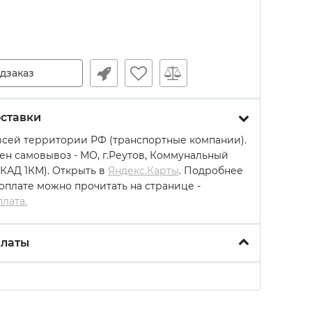
дзаказ
ставки
всей территории РФ (транспортные компании).
ен самовывоз - МО, г.Реутов, Коммунальный
МКАД 1КМ). Открыть в
Яндекс.Карты
. Подробнее
 оплате можно прочитать на странице -
плата.
платы