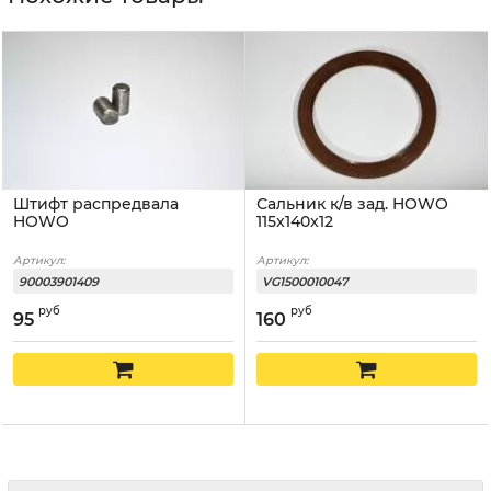
Штифт распредвала
Сальник к/в зад. HOWO
HOWO
115x140x12
Артикул:
Артикул:
90003901409
VG1500010047
руб
руб
95
160