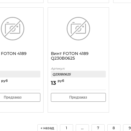
 FOTON 4189
Винт FOTON 4189
Q230B0625
Артикул:
Q230B0625
руб
руб
13
Предзаказ
Предзаказ
« назад
1
...
7
8
9