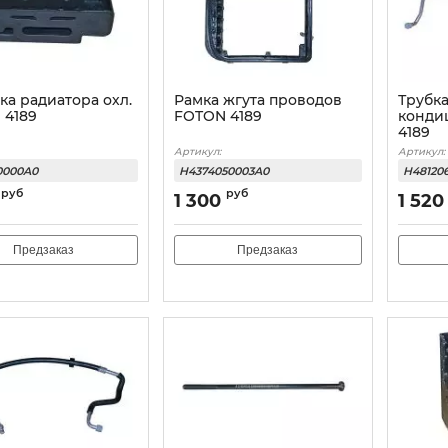
а радиатора охл.
Рамка жгута проводов
Трубк
 4189
FOTON 4189
конди
4189
Артикул:
Артикул:
0000A0
H4374050003A0
H48120
руб
руб
1 300
1 520
Предзаказ
Предзаказ