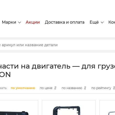
Марки
Акции
Доставка и оплата
Ещё
Ко
части на двигатель — для груз
TON
ать:
по умолчанию
по цене
по названию
по рейтингу