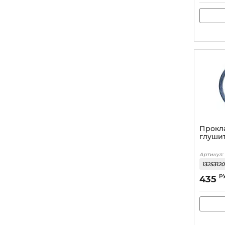
Прокл
глуши
Артикул:
1325312
р
435