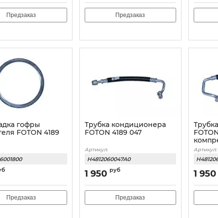
Предзаказ
Предзаказ
адка гофры
Трубка кондиционера
Трубк
теля FOTON 4189
FOTON 4189 047
FOTON 
компр
Артикул:
Артикул:
06001800
H4812060047A0
H48120
уб
руб
1 950
1 950
Предзаказ
Предзаказ