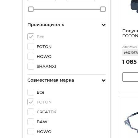
Производитель
Подушк
FOTON
Все
FOTON
Артикул:
H411931
HOWO
1 085
SHAANXI
Совместимая марка
Все
FOTON
CREATEK
BAW
HOWO