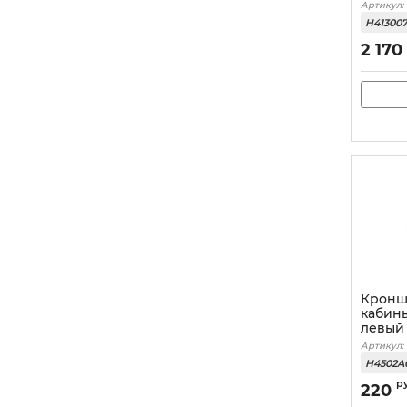
Артикул:
H41300
2 170
Кронш
кабин
левый
Артикул:
H4502A
р
220