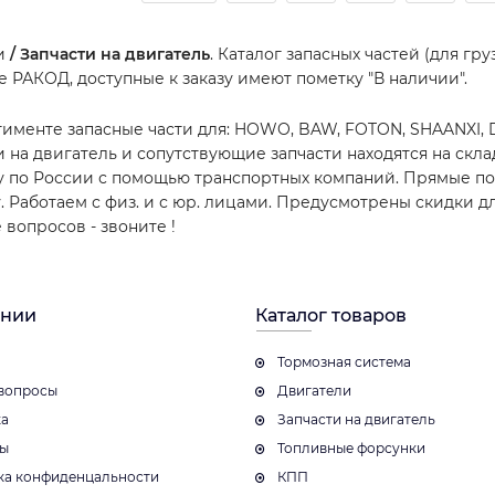
ти
/ Запчасти на двигатель
. Каталог запасных частей (для гр
е РАКОД, доступные к заказу имеют пометку "В наличии".
тименте запасные части для: HOWO, BAW, FOTON, SHAANXI,
и на двигатель и сопутствующие запчасти находятся на скл
у по России с помощью транспортных компаний. Прямые пост
. Работаем с физ. и с юр. лицами. Предусмотрены скидки д
е вопросов - звоните
!
ании
Каталог товаров
Тормозная система
вопросы
Двигатели
ка
Запчасти на двигатель
ты
Топливные форсунки
ка конфиденцальности
КПП