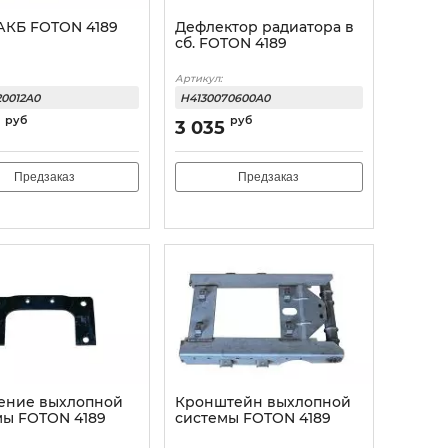
АКБ FOTON 4189
Дефлектор радиатора в
сб. FOTON 4189
Артикул:
20012A0
H4130070600A0
руб
руб
3 035
Предзаказ
Предзаказ
ение выхлопной
Кронштейн выхлопной
мы FOTON 4189
системы FOTON 4189