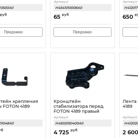
Артикул:
Артикул:
70500A0
H4541010008A0
H41201
руб
руб
р
65
650
Предзаказ
Предзаказ
тейн крепления
Кронштейн
Лента
ы FOTON 4189
стабилизатора перед.
4189
FOTON 4189 правый
Артикул:
Артикул:
01048A0
H4502050400A0
H41202
уб
руб
4 725
2 60