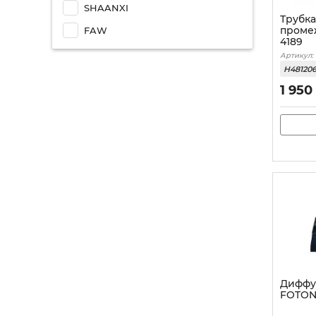
SHAANXI
Трубк
проме
FAW
4189
Артикул:
H48120
1 950
Диффу
FOTON