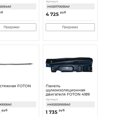
Артикул:
70034A0
H4120170035A0
уб
руб
4 725
Предзаказ
Предзаказ
 стяжная FOTON
Панель
шумоизоляционная
двигателя FOTON 4189
левая
Артикул:
00005A0
H4102020005A0
руб
руб
0
1 735