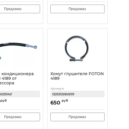
Предзаказ
Предзаказ
а кондиционера
Хомут глушителя FOTON
4189 от
4189
ессора
Артикул:
60331A0
1325312060019
руб
руб
650
Предзаказ
Предзаказ