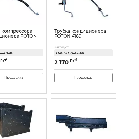
а компрессора
Трубка кондиционера
ционера FOTON
FOTON 4189
Артикул:
64414A0
H4812060408A0
руб
руб
2 170
Предзаказ
Предзаказ