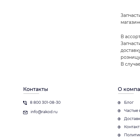
Запчас
магазин
В ассор
Запчаст
доставк
розницу
В случа
Контакты
О комп
8 800 301-08-30
Блог
Частые 
info@rakod.ru
Достав
Контак
Полити