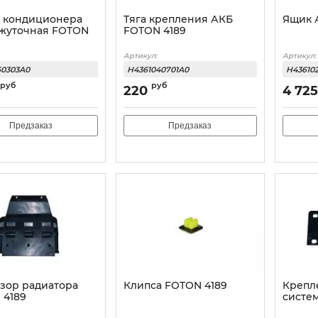
а кондиционера
Тяга крепления АКБ
Ящик 
жуточная FOTON
FOTON 4189
Артикул:
Артикул:
60303A0
H4361040701A0
H43610
руб
руб
220
4 725
Предзаказ
Предзаказ
зор радиатора
Клипса FOTON 4189
Крепл
 4189
систе