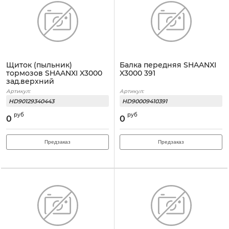
Щиток (пыльник)
Балка передняя SHAANXI
тормозов SHAANXI X3000
X3000 391
зад.верхний
Артикул:
Артикул:
HD90129340443
HD90009410391
руб
руб
0
0
Предзаказ
Предзаказ