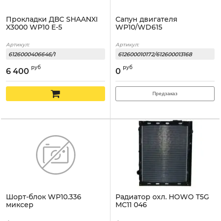
Прокладки ДВС SHAANXI
Сапун двигателя
X3000 WP10 E-5
WP10/WD615
Артикул:
Артикул:
6126000406646/1
612600010172/612600013168
руб
руб
6 400
0
Предзаказ
Шорт-блок WP10.336
Радиатор охл. HOWO T5G
миксер
MC11 046