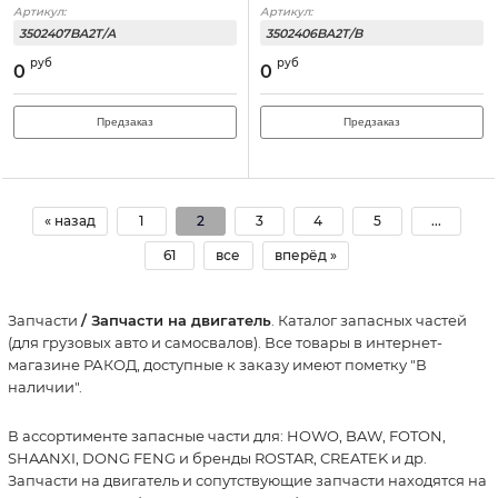
Артикул:
Артикул:
3502407BA2T/A
3502406BA2T/B
руб
руб
0
0
Предзаказ
Предзаказ
« назад
1
2
3
4
5
...
61
все
вперёд »
Запчасти
/ Запчасти на двигатель
. Каталог запасных частей
(для грузовых авто и самосвалов). Все товары в интернет-
магазине РАКОД, доступные к заказу имеют пометку "В
наличии".
В ассортименте запасные части для: HOWO, BAW, FOTON,
SHAANXI, DONG FENG и бренды ROSTAR, CREATEK и др.
Запчасти на двигатель и сопутствующие запчасти находятся на