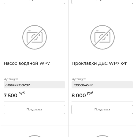
Насос водяной WP7
Прокладки ДВС WP7 к-т
Артикул:
Артикул:
610800060207
1005864922
руб
руб
7 500
8 000
Предзаказ
Предзаказ