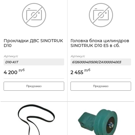
Прокладки ДВС SINOTRUK
Головка блока цилиндров
D10
SINOTRUK D10 E5 в сб.
Артикул:
Артикул:
D10-KIT
612600040150R/ZA100004003
руб
руб
4 200
2 455
Предзаказ
Предзаказ