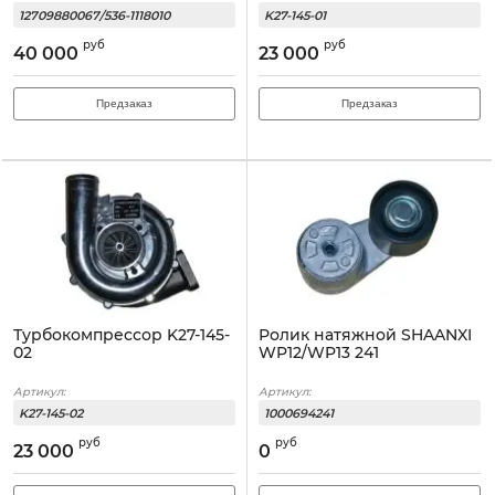
12709880067/536-1118010
K27-145-01
руб
руб
40 000
23 000
Предзаказ
Предзаказ
Турбокомпрессор K27-145-
Ролик натяжной SHAANXI
02
WP12/WP13 241
Артикул:
Артикул:
K27-145-02
1000694241
руб
руб
23 000
0