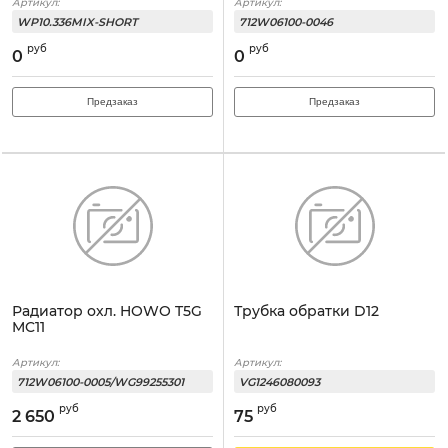
Артикул:
Артикул:
WP10.336MIX-SHORT
712W06100-0046
руб
руб
0
0
Предзаказ
Предзаказ
Радиатор охл. HOWO T5G
Трубка обратки D12
MC11
Артикул:
Артикул:
712W06100-0005/WG99255301
VG1246080093
руб
руб
2 650
75