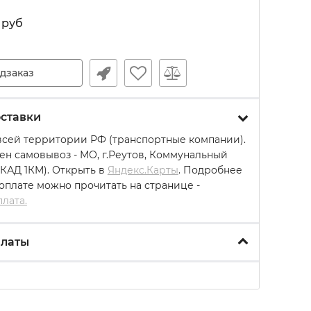
руб
дзаказ
ставки
всей территории РФ (транспортные компании).
ен самовывоз - МО, г.Реутов, Коммунальный
МКАД 1КМ). Открыть в
Яндекс.Карты
. Подробнее
 оплате можно прочитать на странице -
плата.
платы