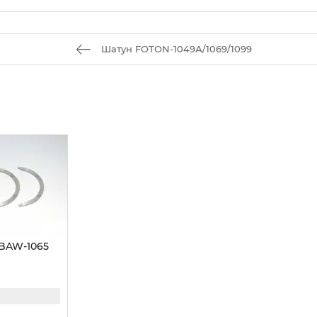
Шатун FOTON-1049А/1069/1099
 BAW-1065