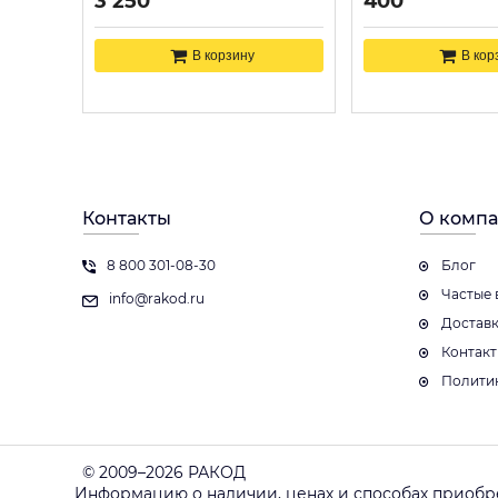
3 250
400
В корзину
В кор
Контакты
О комп
8 800 301-08-30
Блог
Частые 
info@rakod.ru
Достав
Контак
Полити
© 2009–2026 РАКОД
Информацию о наличии, ценах и способах приобр