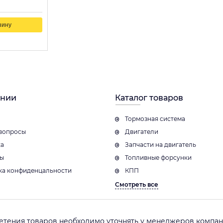
зину
ании
Каталог товаров
Тормозная система
вопросы
Двигатели
ка
Запчасти на двигатель
ты
Топливные форсунки
ка конфиденцальности
КПП
Смотреть все
етения товаров необходимо уточнять у менеджеров компани