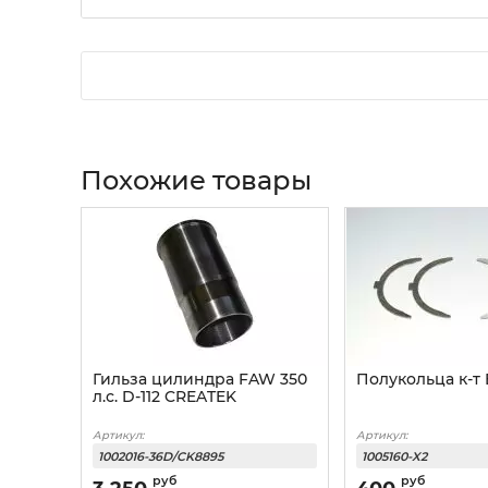
Похожие товары
Гильза цилиндра FAW 350
Полукольца к-т
л.с. D-112 CREATEK
Артикул:
Артикул:
1002016-36D/CK8895
1005160-X2
руб
руб