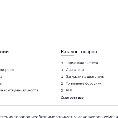
ании
Каталог товаров
Тормозная система
вопросы
Двигатели
ка
Запчасти на двигатель
ты
Топливные форсунки
ка конфиденцальности
КПП
Смотреть все
етения товаров необходимо уточнять у менеджеров компани