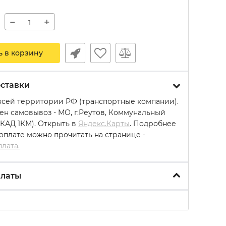
−
+
ь в корзину
ставки
всей территории РФ (транспортные компании).
ен самовывоз - МО, г.Реутов, Коммунальный
МКАД 1КМ). Открыть в
Яндекс.Карты
. Подробнее
 оплате можно прочитать на странице -
плата.
платы