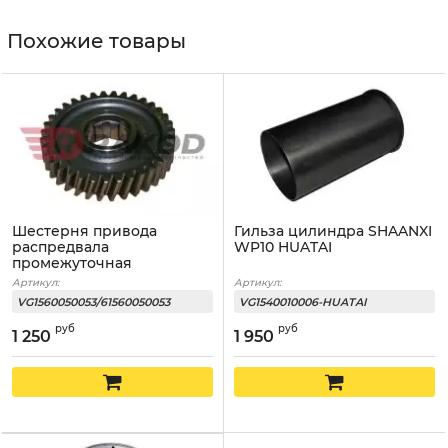
Похожие товары
Шестерня привода
Гильза цилиндра SHAANXI
распредвала
WP10 HUATAI
промежуточная
WD615/WP10
Артикул:
Артикул:
VG1560050053/61560050053
VG1540010006-HUATAI
руб
руб
1 250
1 950