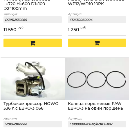
L=720 H=600 D1=100
WP12/WD10 10PK
D2=100mm
Артикул:
Артикул:
DZ9112530269
612630060004
руб
руб
11 550
1 250
Турбокомпрессор HOWO
Кольца поршневые FAW
336 л.с ЕВРО-3 066
ЕВРО-3 на один поршень
Артикул:
Артикул:
VG1540110066
L6100000-PJHZ/PORSHEN